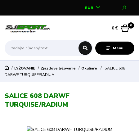
EUR
0
0 €
Menu
LYŽOVANIE
Zjazdové lyžovanie
Okuliare
SALICE 608
DARWF TURQUISE/RADIUM
SALICE 608 DARWF
TURQUISE/RADIUM