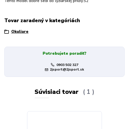
Tento model dobre sedí do lyžiarskej prilby.S2
Tovar zaradený v kategóriách
Okuliare
Potrebujete poradiť?
0903 502 327
2jsport@2jsport.sk
Súvisiaci tovar
1