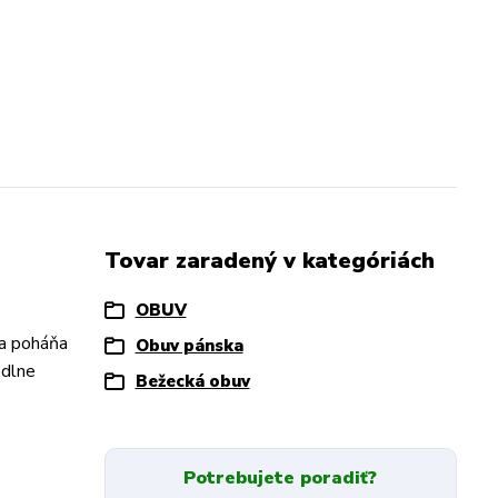
Tovar zaradený v kategóriách
OBUV
 a poháňa
Obuv pánska
odlne
Bežecká obuv
Potrebujete poradiť?