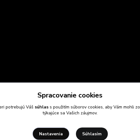
Spracovanie cookies
eri potrebujú Váš
súhlas
s použitím súborov cookies, aby Vám mohli zo
týkajúce sa Vašich záujmov.
Súhlasím
Nastavenia