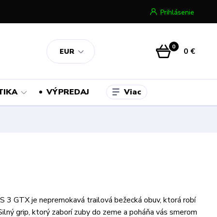
Prihlásenie
0
0 €
EUR
Viac
TIKA
VÝPREDAJ
 GTX je nepremokavá trailová bežecká obuv, ktorá robí
. Silný grip, ktorý zaborí zuby do zeme a poháňa vás smerom