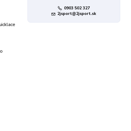
0903 502 327
2jsport@2jsport.sk
uicklace
vo