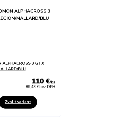
 ALPHACROSS 3 GTX
MALLARD/BLU
110 €
/
ks
89,43 €
bez DPH
Zvoliť variant