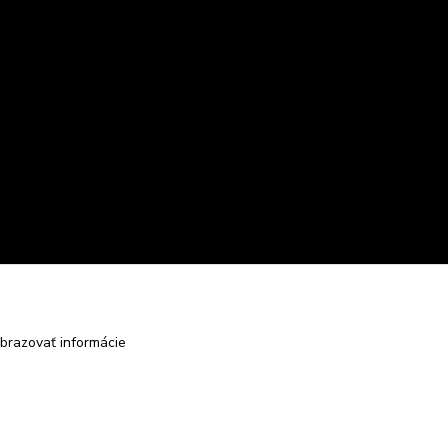
brazovať informácie
Vytvorené na
Eshop-rychlo.sk