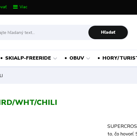
vať
Viac
Hľadať
SKIALP-FREERIDE
OBUV
HORY/TURIS
LI
IRD/WHT/CHILI
SUPERCROSS 3
to, čo hovorí