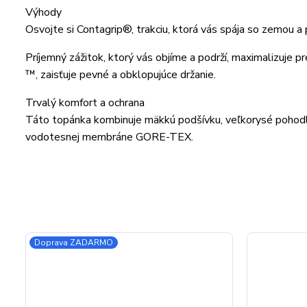
Výhody
Osvojte si Contagrip®, trakciu, ktorá vás spája so zemou 
Príjemný zážitok, ktorý vás objíme a podrží, maximalizuje p
™, zaisťuje pevné a obklopujúce držanie.
Trvalý komfort a ochrana
Táto topánka kombinuje mäkkú podšívku, veľkorysé pohod
vodotesnej membráne GORE-TEX.
Doprava ZADARMO