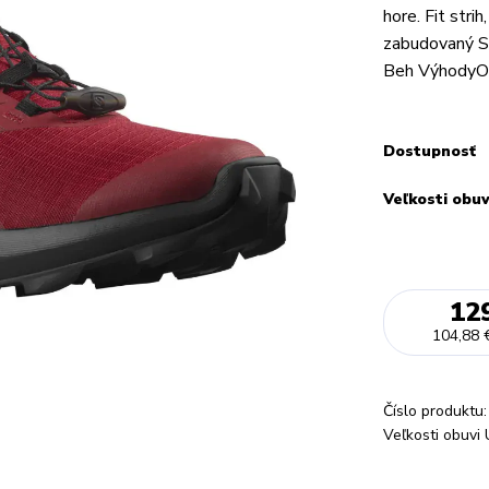
hore. Fit strih
zabudovaný Se
Beh VýhodyOsv
Dostupnosť
Veľkosti obu
12
104,88 
Číslo produktu:
Veľkosti obuvi 