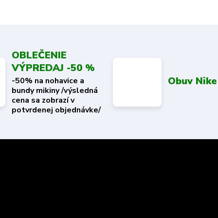
OBLEČENIE
VÝPREDAJ -50 %
Obuv Nike
-50% na nohavice a
bundy mikiny /výsledná
cena sa zobrazí v
potvrdenej objednávke/