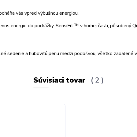
a poháňa vás vpred výbušnou energiou.
renos energie do podrážky. SensiFit ™ v hornej časti, pôsobený Q
lné sedenie a hubovitú penu medzi podošvou, všetko zabalené 
Súvisiaci tovar
2