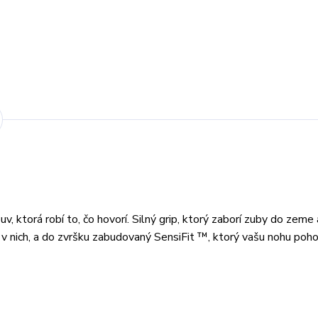
torá robí to, čo hovorí. Silný grip, ktorý zaborí zuby do zeme
ch v nich, a do zvršku zabudovaný SensiFit ™, ktorý vašu nohu poh