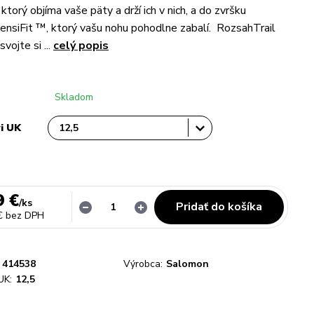
, ktorý objíma vaše päty a drží ich v nich, a do zvršku
nsiFit ™, ktorý vašu nohu pohodlne zabalí. RozsahTrail
ojte si ...
celý popis
Skladom
vi UK
9 €
/
ks
Pridať do košíka
€
bez DPH
414538
Výrobca:
Salomon
UK:
12,5