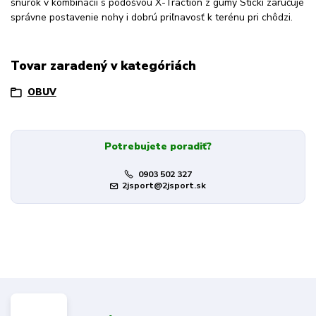
šnúrok v kombinácii s podošvou X-Traction z gumy Sticki zaručuje
správne postavenie nohy i dobrú priľnavosť k terénu pri chôdzi.
Tovar zaradený v kategóriách
OBUV
Potrebujete poradiť?
0903 502 327
2jsport@2jsport.sk