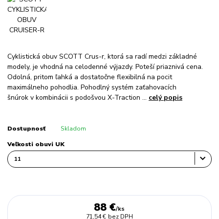
Cyklistická obuv SCOTT Crus-r, ktorá sa radí medzi základné
modely, je vhodná na celodenné výjazdy. Poteší priaznivá cena.
Odolná, pritom ľahká a dostatočne flexibilná na pocit
maximálneho pohodlia. Pohodlný systém zaťahovacích
šnúrok v kombinácii s podošvou X-Traction ...
celý popis
Dostupnosť
Skladom
Veľkosti obuvi UK
88 €
/
ks
71,54 €
bez DPH