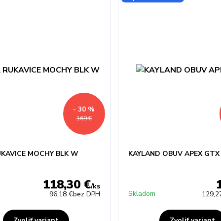
- 30 %
169 €
UKAVICE MOCHY BLK W
KAYLAND OBUV APEX GTX
118,30 €
/
ks
Skladom
96,18 €
bez DPH
129,2
Zvoliť variant
Zvoliť variant