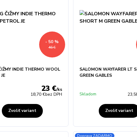
- 50 %
46 €
 ČIŽMY INDIE THERMO WOOL
SALOMON WAYFARER LT 
 JE
GREEN GABLES
23 €
/
ks
Skladom
18,70 €
bez DPH
23,5
Zvoliť variant
Zvoliť variant
Doprava ZADARMO