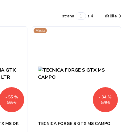
strana
z 4
ďalšie
Akcia
- 55 %
- 34 %
199 €
179 €
TX MS DK
TECNICA FORGE S GTX MS CAMPO