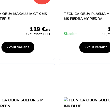
A OBUV MAKALU IV GTX MS
TECNICA OBUV PLASMA M
TERIE
MS PIEDRA MY PIEDRA
119 €
/
ks
Skladom
96,75 €
bez DPH
96,7
Zvoliť variant
Zvoliť variant