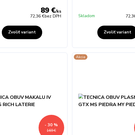
89 €
/
ks
Skladom
72,36 €
bez DPH
72,3
Zvoliť variant
Zvoliť variant
Akcia
- 30 %
169 €