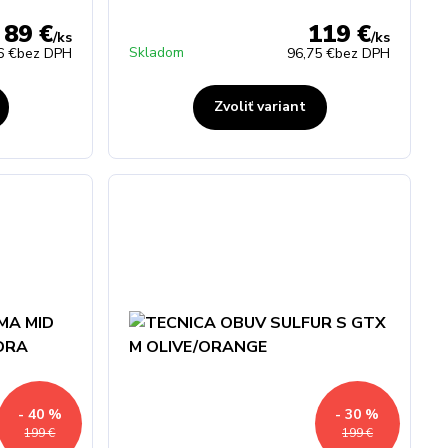
89 €
119 €
/
ks
/
ks
Skladom
6 €
bez DPH
96,75 €
bez DPH
Zvoliť variant
- 40 %
- 30 %
199 €
199 €