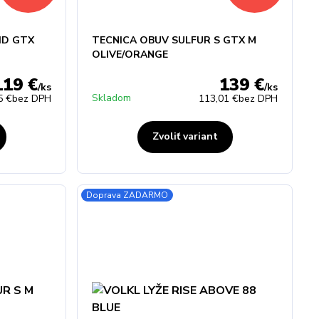
ID GTX
TECNICA OBUV SULFUR S GTX M
OLIVE/ORANGE
119 €
139 €
/
ks
/
ks
Skladom
5 €
bez DPH
113,01 €
bez DPH
Zvoliť variant
Doprava ZADARMO