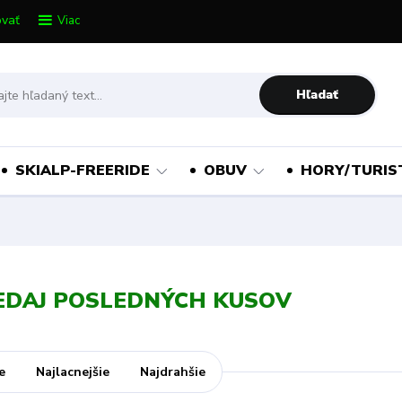
vať
Viac
Hľadať
SKIALP-FREERIDE
OBUV
HORY/TURIS
EDAJ POSLEDNÝCH KUSOV
e
Najlacnejšie
Najdrahšie