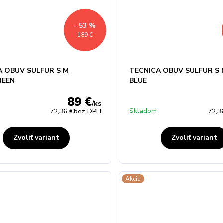
- 53 %
189 €
A OBUV SULFUR S M
TECNICA OBUV SULFUR S 
REEN
BLUE
89 €
/
ks
Skladom
72,36 €
bez DPH
72,3
Zvoliť variant
Zvoliť variant
Akcia