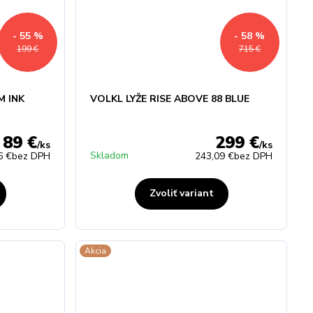
- 55 %
- 58 %
199 €
715 €
M INK
VOLKL LYŽE RISE ABOVE 88 BLUE
89 €
299 €
/
ks
/
ks
Skladom
6 €
bez DPH
243,09 €
bez DPH
Zvoliť variant
Akcia