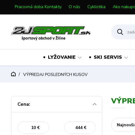
Pracovná doba Kontakty
O nás
Cyklistika
Ako nakupo
LYŽOVANIE
SKI SERVIS
VÝPREDAJ POSLEDNÝCH KUSOV
VÝPR
Cena:
Najnovši
€
€