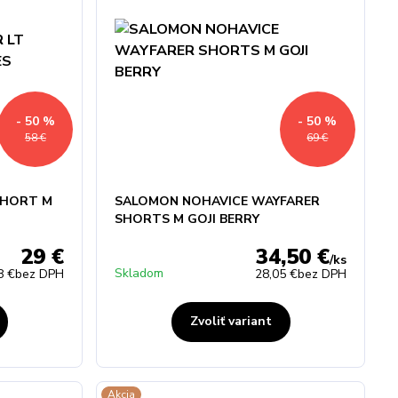
- 50 %
- 50 %
58 €
69 €
SHORT M
SALOMON NOHAVICE WAYFARER
SHORTS M GOJI BERRY
29 €
34,50 €
/
ks
Skladom
8 €
bez DPH
28,05 €
bez DPH
Zvoliť variant
Akcia