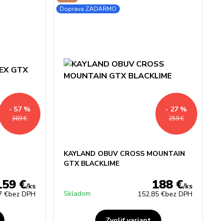
Doprava ZADARMO
- 57 %
- 27 %
369 €
259 €
KAYLAND OBUV CROSS MOUNTAIN
GTX BLACKLIME
159 €
188 €
/
ks
/
ks
Skladom
7 €
bez DPH
152,85 €
bez DPH
Zvoliť variant