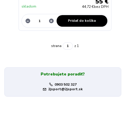
55 €
skladom
44,72 €
bez DPH
Pridať do košíka
strana
z 1
Potrebujete poradiť?
0903 502 327
2jsport@2jsport.sk