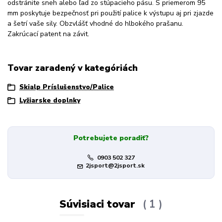
odstránite sneh alebo ľad zo stúpacieho pásu. S priemerom 95
mm poskytuje bezpečnosť pri použití palice k výstupu aj pri zjazde
a šetrí vaše sily. Obzvlášť vhodné do hlbokého prašanu.
Zakrúcací patent na závit.
Tovar zaradený v kategóriách
Skialp Príslušenstvo/Palice
Lyžiarske doplnky
Potrebujete poradiť?
0903 502 327
2jsport@2jsport.sk
Súvisiaci tovar
1