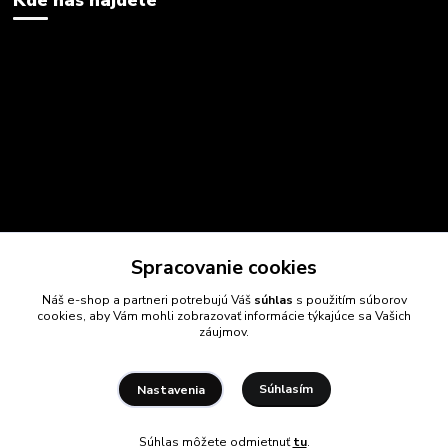
Spracovanie cookies
Náš e-shop a partneri potrebujú Váš
súhlas
s použitím súborov
cookies, aby Vám mohli zobrazovať informácie týkajúce sa Vašich
záujmov.
Súhlasím
Nastavenia
Súhlas môžete odmietnuť
tu
.
Vytvorené na
Eshop-rychlo.sk