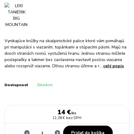
Vynikajúce krúžky na skialpinistické palice ktoré vám pomáhajú
pri manipulácii s viazaním, topánkami a stúpacími pásmi. Majú na
dvoch stranách rovnú, vystuženú hranu. Jednou stranou môžete
poslepiačky a takmer bez zastavenia nastaviť pozíciu viazania
alebo rozopnúť viazanie. Dlhou stranou účinne a r...
celý popis
Dostupnosť
Skladom
14 €
/
ks
11,38 €
bez DPH
Pridať do košíka