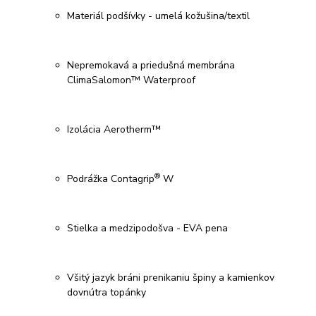
Materiál podšívky - umelá kožušina/textil
Nepremokavá a priedušná membrána
ClimaSalomon™ Waterproof
Izolácia Aerotherm™
®
Podrážka Contagrip
W
Stielka a medzipodošva - EVA pena
Všitý jazyk bráni prenikaniu špiny a kamienkov
dovnútra topánky