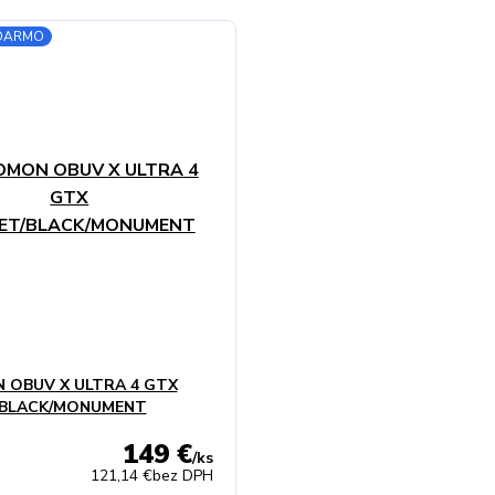
ADARMO
 OBUV X ULTRA 4 GTX
BLACK/MONUMENT
149 €
/
ks
121,14 €
bez DPH