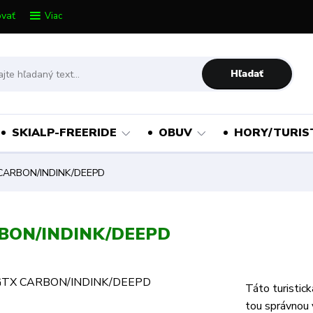
vať
Viac
Hľadať
SKIALP-FREERIDE
OBUV
HORY/TURIS
CARBON/INDINK/DEEPD
RBON/INDINK/DEEPD
Táto turistic
tou správnou