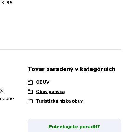
UK:
8,5
Tovar zaradený v kategóriách
OBUV
 X
Obuv pánska
a Gore-
Turistická nízka obuv
Potrebujete poradiť?