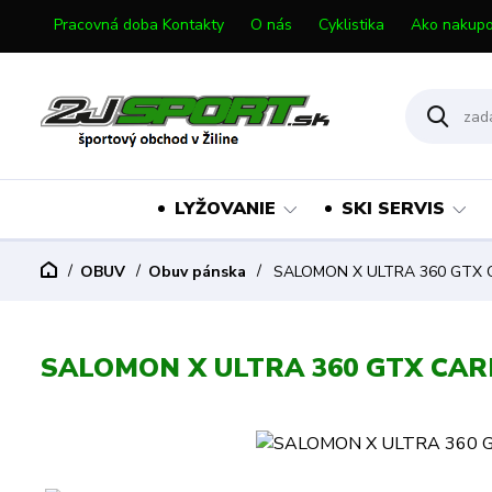
Pracovná doba Kontakty
O nás
Cyklistika
Ako nakupo
LYŽOVANIE
SKI SERVIS
OBUV
Obuv pánska
SALOMON X ULTRA 360 GTX 
SALOMON X ULTRA 360 GTX CA