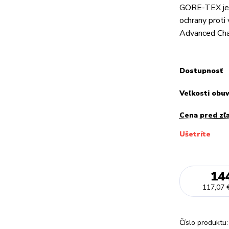
GORE-TEX je n
ochrany proti
Advanced Chas
Dostupnosť
Veľkosti obu
Cena pred zľ
Ušetríte
14
117,07 
Číslo produktu: