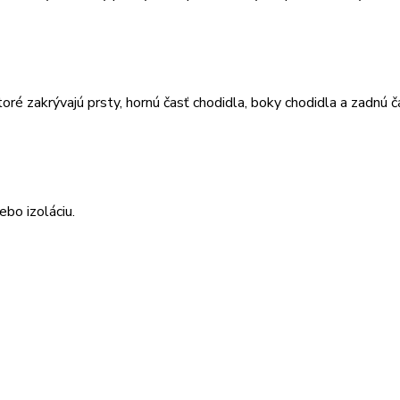
ré zakrývajú prsty, hornú časť chodidla, boky chodidla a zadnú č
ebo izoláciu.