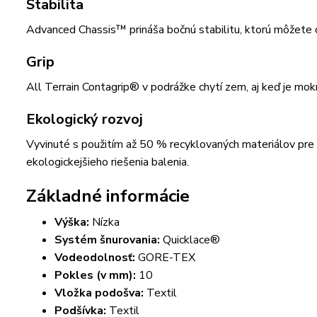
Stabilita
Advanced Chassis™ prináša bočnú stabilitu, ktorú môžete
Grip
All Terrain Contagrip® v podrážke chytí zem, aj keď je mokr
Ekologický rozvoj
Vyvinuté s použitím až 50 % recyklovaných materiálov pre
ekologickejšieho riešenia balenia.
Základné informácie
Výška:
Nízka
Systém šnurovania:
Quicklace®
Vodeodolnosť:
GORE-TEX
Pokles (v mm):
10
Vložka podošva:
Textil
Podšívka:
Textil