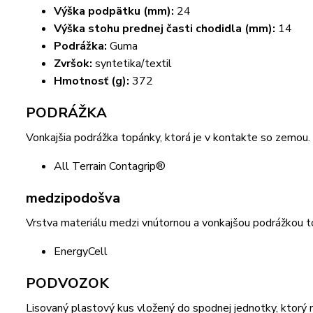
Výška podpätku (mm):
24
Výška stohu prednej časti chodidla (mm):
14
Podrážka:
Guma
Zvršok:
syntetika/textil
Hmotnosť (g):
372
PODRÁŽKA
Vonkajšia podrážka topánky, ktorá je v kontakte so zemou.
All Terrain Contagrip®
medzipodošva
Vrstva materiálu medzi vnútornou a vonkajšou podrážkou to
EnergyCell
PODVOZOK
Lisovaný plastový kus vložený do spodnej jednotky, ktorý 