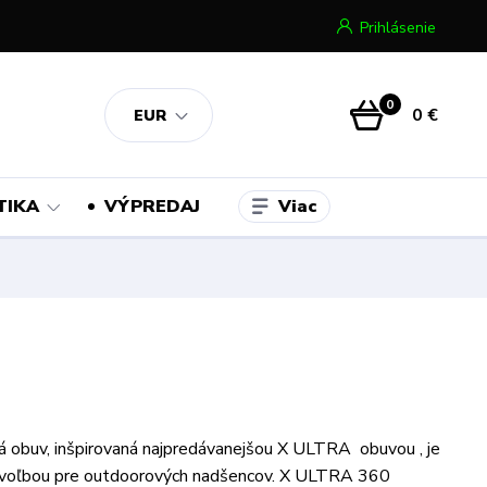
Prihlásenie
0
0 €
EUR
Viac
TIKA
VÝPREDAJ
ká obuv, inšpirovaná najpredávanejšou X ULTRA obuvou , je
 voľbou pre outdoorových nadšencov. X ULTRA 360