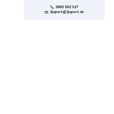
0903 502 327
2jsport@2jsport.sk