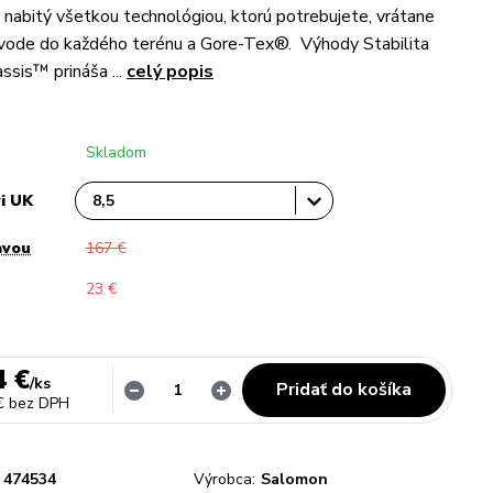
abitý všetkou technológiou, ktorú potrebujete, vrátane
 vode do každého terénu a Gore-Tex®. Výhody Stabilita
sis™ prináša ...
celý popis
Skladom
vi UK
avou
167 €
23 €
4 €
/
ks
Pridať do košíka
€
bez DPH
474534
Výrobca:
Salomon