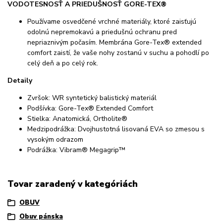
VODOTESNOSŤ A PRIEDUŠNOSŤ GORE-TEX®
Používame osvedčené vrchné materiály, ktoré zaisťujú
odolnú nepremokavú a priedušnú ochranu pred
nepriaznivým počasím. Membrána Gore-Tex® extended
comfort zaistí, že vaše nohy zostanú v suchu a pohodlí po
celý deň a po celý rok.
Detaily
Zvršok: WR syntetický balistický materiál
Podšívka: Gore-Tex® Extended Comfort
Stielka: Anatomická, Ortholite®
Medzipodrážka: Dvojhustotná lisovaná EVA so zmesou s
vysokým odrazom
Podrážka: Vibram® Megagrip™
Tovar zaradený v kategóriách
OBUV
Obuv pánska