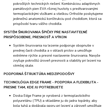
pokročilých technických riešení. Kombináciou adaptívnych
pamäťových pien EVA rôznej hustoty s predtvarovanými
termoplastickými vložkami a stielkou Ortholite poskytujeme
jedinečnú anatomickú konštrukciu pod chodidlom, ktorá sa
prispôsobí tvaru vášho chodidla.
SYSTÉM ŠNUROVANIA ŠPIČKY PRE NASTAVITEĽNÉ
PRISPÔSOBENIE, PRESNOSŤ A VÝKON
Systém šnurovania na lezenie podporuje obopnutie v
prednej časti chodidla a v oblasti prstov a umožňuje
extrémne rýchle a presné nastavenie šnurovania. Navyše
zvyšuje pokročilú úroveň presnosti a stability pri lezení na
strmšej skale.
PODPORNÁ ŠTRUKTÚRA MEDZIPODOŠVY
TECHNOLÓGIA EDGE FRAME - PODPORA A FLEXIBILITA -
PRESNE TAM, KDE JU POTREBUJETE
Doska Edge Frame je vyrobená z termoplastického
polyuretánu (TPU) a vkladáme ju do jadra topánky, aby
bola tuhá a dodávala oporu pri lezení a zároveň umožňuje