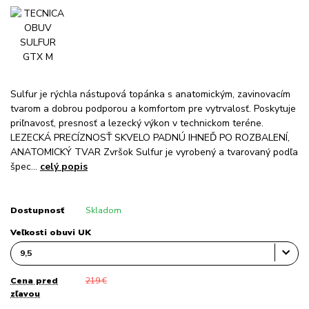
Sulfur je rýchla nástupová topánka s anatomickým, zavinovacím
tvarom a dobrou podporou a komfortom pre vytrvalosť. Poskytuje
priľnavosť, presnosť a lezecký výkon v technickom teréne.
LEZECKÁ PRECÍZNOSŤ SKVELO PADNÚ IHNEĎ PO ROZBALENÍ,
ANATOMICKÝ TVAR Zvršok Sulfur je vyrobený a tvarovaný podľa
špec...
celý popis
Dostupnosť
Skladom
Veľkosti obuvi UK
Cena pred
219 €
zľavou