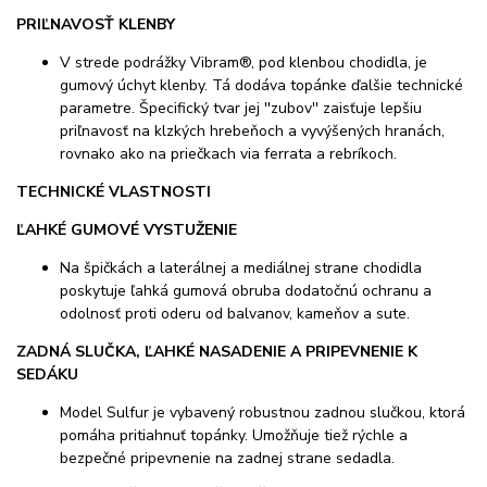
PRIĽNAVOSŤ KLENBY
V strede podrážky Vibram®, pod klenbou chodidla, je
gumový úchyt klenby. Tá dodáva topánke ďalšie technické
parametre. Špecifický tvar jej ''zubov'' zaisťuje lepšiu
priľnavosť na klzkých hrebeňoch a vyvýšených hranách,
rovnako ako na priečkach via ferrata a rebríkoch.
TECHNICKÉ VLASTNOSTI
ĽAHKÉ GUMOVÉ VYSTUŽENIE
Na špičkách a laterálnej a mediálnej strane chodidla
poskytuje ľahká gumová obruba dodatočnú ochranu a
odolnosť proti oderu od balvanov, kameňov a sute.
ZADNÁ SLUČKA, ĽAHKÉ NASADENIE A PRIPEVNENIE K
SEDÁKU
Model Sulfur je vybavený robustnou zadnou slučkou, ktorá
pomáha pritiahnuť topánky. Umožňuje tiež rýchle a
bezpečné pripevnenie na zadnej strane sedadla.