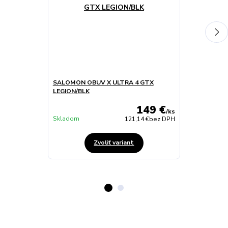
SALOMON OBUV X ULTRA 4 GTX
SALOMON OBU
LEGION/BLK
BLACK/VINKA
149 €
/
ks
Skladom
Skladom
121,14 €
bez DPH
Zvoliť variant