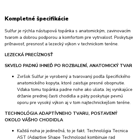
Kompletné špecifikácie
Sulfur je rýchla nástupová topánka s anatomickým, zavinovacím
tvarom a dobrou podporou a komfortom pre vytrvalosť. Poskytuje
priľnavosť, presnosť a lezecký výkon v technickom teréne.
LEZECKÁ PRECÍZNOSŤ
SKVELO PADNÚ IHNEĎ PO ROZBALENÍ, ANATOMICKÝ TVAR
Zvršok Sulfur je vyrobený a tvarovaný podľa špecifického
anatomického kopyta, ktoré zaisťuje presné obopnutie.
Vďaka tomu topánka padne nohe ako uliata. Jej vynikajúce
držanie prednej časti chodidla a päty poskytuje pevnú
oporu pre vysoký výkon aj v tom najtechnickejšom teréne.
TECHNOLÓGIA ADAPTÍVNEHO TVARU, POSTAVENÝ
OKOLO VÁŠHO CHODIDLA
Každá noha je jedinečná, to je fakt. Technológia Tecnica
AST (Adaptive Shape Technology) kombinuje rad