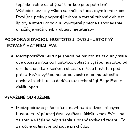
topánke voľne sa ohýbať tam, kde je to potrebné.
Výsledok: lezecký výkon sa snúbi s turistickým komfortom.
Pozdĺžne prvky podporujú tuhosť a torznú tuhosť v oblasti
špičky a stredu chodidla. Vykrojené priečne usporiadanie
umožňuje väčší ohyb v oblasti metatarzov.
PODPORA S DVOJOU HUSTOTOU, DVOUHUSTOTNÝ
LISOVANÝ MATERIÁL EVA
Medzipodrážka Sulfur je špeciálne navrhnutá tak, aby mala
dve oblasti s rôznou hustotou: oblasť s vyššou hustotou od
stredu chodidla k špičke a oblasť s nižšou hustotou pod
pätou. EVA s vyššou hustotou zaisťuje torznú tuhosť a
ohybovú stabilitu - a dodáva tak technológii Edge Frame
ďalšiu oporu.
VYVÁŽENÉ ODRUŽENIE
Medzipodrážka je špeciálne navrhnutá s dvomi rôznymi
hustotami. V pätovej časti využíva mäkkšiu zmes EVA - na
zaistenie väčšieho odpruženia a prispôsobivosti terénu. To
zaručuje optimálne pohodlie pri chôdzi.