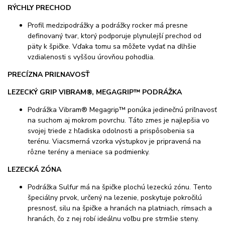
RÝCHLY PRECHOD
Profil medzipodrážky a podrážky rocker má presne
definovaný tvar, ktorý podporuje plynulejší prechod od
päty k špičke. Vďaka tomu sa môžete vydať na dlhšie
vzdialenosti s vyššou úrovňou pohodlia.
PRECÍZNA PRIĽNAVOSŤ
LEZECKÝ GRIP VIBRAM®, MEGAGRIP™ PODRÁŽKA
Podrážka Vibram® Megagrip™ ponúka jedinečnú priľnavosť
na suchom aj mokrom povrchu. Táto zmes je najlepšia vo
svojej triede z hľadiska odolnosti a prispôsobenia sa
terénu. Viacsmerná vzorka výstupkov je pripravená na
rôzne terény a meniace sa podmienky.
LEZECKÁ ZÓNA
Podrážka Sulfur má na špičke plochú lezeckú zónu. Tento
špeciálny prvok, určený na lezenie, poskytuje pokročilú
presnosť, silu na špičke a hranách na platniach, rímsach a
hranách, čo z nej robí ideálnu voľbu pre strmšie steny.