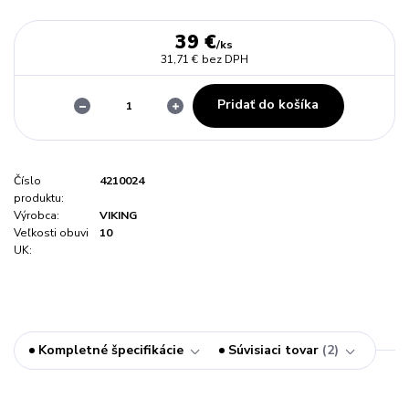
39 €
/
ks
31,71 €
bez DPH
Pridať do košíka
Číslo
4210024
produktu:
Výrobca:
VIKING
Veľkosti obuvi
10
UK:
Kompletné špecifikácie
Súvisiaci tovar
2