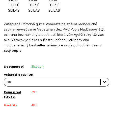
Zateplené Prírodná guma Vyberateľná stielka Jednoduché
zapínanie/vyzúvanie Vegetárian Bez PVC Popis Nadčasový štýl,
ochrana bez námahy a odolnosť, ktorá vám vydrží roky. Už viac
ako 60 rokov je Seilas súčasťou príbehu Vikingov ako
multigeneračný bestseller známy pre svoje pohodlné nosen...
celý popis
Dostupnosť
Skladom
Veľkosti obuvi UK
Cena pred
79 €
zľavou
Ušetríte
40 €