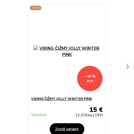
Akcia
- 48 %
29 €
VIKING ČIŽMY JOLLY WINTER PINK
VIKING ČIŽMY
15 €
Skladom
Skladom
12,20 €
bez DPH
Zvoliť variant