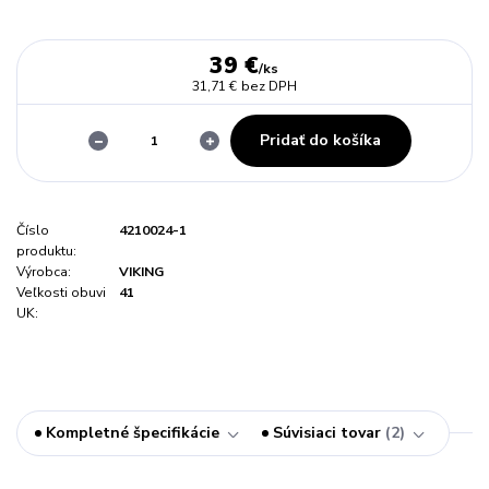
39 €
/
ks
31,71 €
bez DPH
Pridať do košíka
Číslo
4210024-1
produktu:
Výrobca:
VIKING
Veľkosti obuvi
41
UK:
Kompletné špecifikácie
Súvisiaci tovar
2