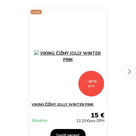
Akcia
- 48 %
29 €
VIKING ČIŽMY JOLLY WINTER PINK
VIKING ČIŽMY
15 €
Skladom
Skladom
12,20 €
bez DPH
Zvoliť variant