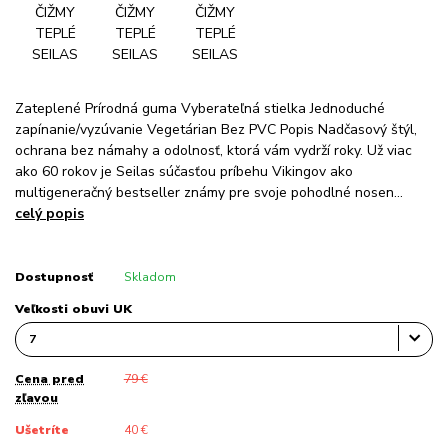
Zateplené Prírodná guma Vyberateľná stielka Jednoduché
zapínanie/vyzúvanie Vegetárian Bez PVC Popis Nadčasový štýl,
ochrana bez námahy a odolnosť, ktorá vám vydrží roky. Už viac
ako 60 rokov je Seilas súčasťou príbehu Vikingov ako
multigeneračný bestseller známy pre svoje pohodlné nosen...
celý popis
Dostupnosť
Skladom
Veľkosti obuvi UK
Cena pred
79 €
zľavou
Ušetríte
40 €