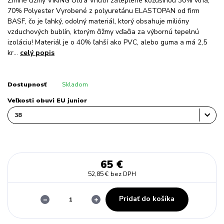
Zimné čižmy VIKING Ultra Vnútri zateplené kožušinou 30% vlna,
70% Polyester Vyrobené z polyuretánu ELASTOPAN od firm
BASF, čo je ľahký, odolný materiál, ktorý obsahuje milióny
vzduchových bublín, ktorým čižmy vďačia za výbornú tepelnú
izoláciu! Materiál je o 40% ľahší ako PVC, alebo guma a má 2,5
kr...
celý popis
Dostupnosť
Skladom
Veľkosti obuvi EU junior
65 €
52,85 €
bez DPH
Pridať do košíka