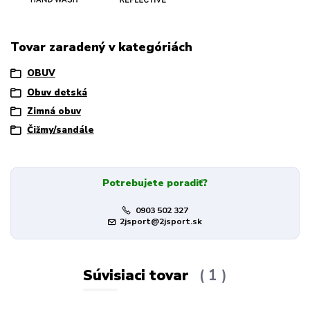
Tovar zaradený v kategóriách
OBUV
Obuv detská
Zimná obuv
Čižmy/sandále
Potrebujete poradiť?
0903 502 327
2jsport@2jsport.sk
Súvisiaci tovar
1