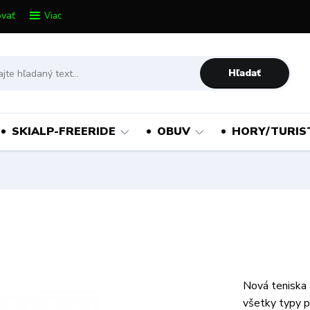
vať
Viac
Hľadať
SKIALP-FREERIDE
OBUV
HORY/TURIS
Nová teniska 
všetky typy p