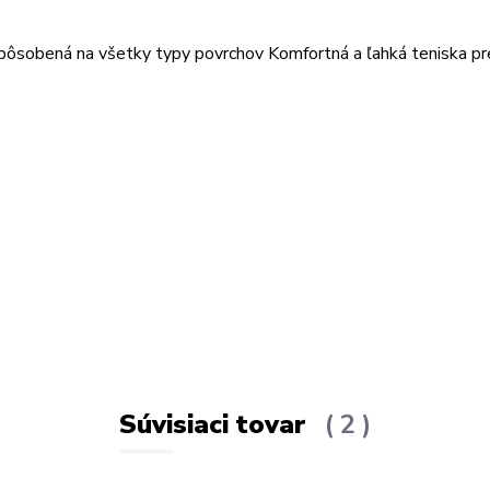
spôsobená na všetky typy povrchov Komfortná a ľahká teniska pr
Súvisiaci tovar
2