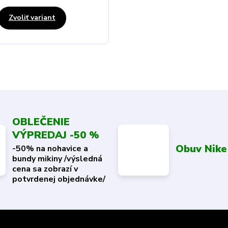
Zvoliť variant
OBLEČENIE
VÝPREDAJ -50 %
Obuv Nike
-50% na nohavice a
bundy mikiny /výsledná
cena sa zobrazí v
potvrdenej objednávke/