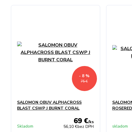
- 8 %
75 €
SALOMON OBUV ALPHACROSS
SALOMON
BLAST CSWP J BURNT CORAL
ROSERE
69 €
/
ks
Skladom
skladom
56,10 €
bez DPH