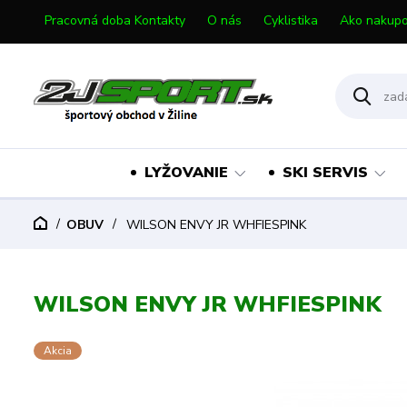
Pracovná doba Kontakty
O nás
Cyklistika
Ako nakupo
LYŽOVANIE
SKI SERVIS
OBUV
WILSON ENVY JR WHFIESPINK
WILSON ENVY JR WHFIESPINK
Akcia