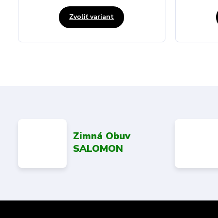
Zvoliť variant
Zimná Obuv
SALOMON