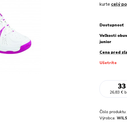
kurte
celý po
Dostupnosť
Veľkosti obuv
junior
Cena pred zľ
Ušetríte
33
26,83 €
b
Číslo produktu:
Výrobca:
WIL