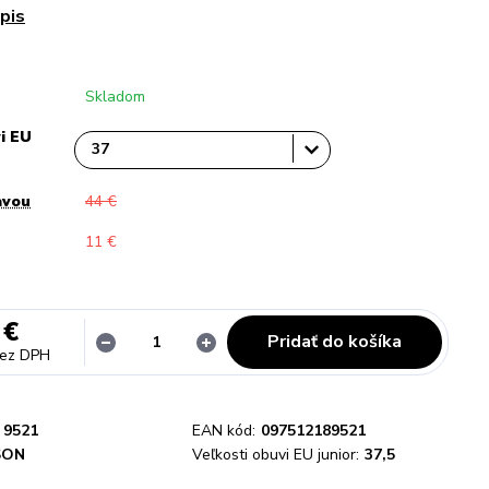
pis
Skladom
i EU
avou
44 €
11 €
 €
Pridať do košíka
ez DPH
9521
EAN kód:
097512189521
SON
Veľkosti obuvi EU junior:
37,5