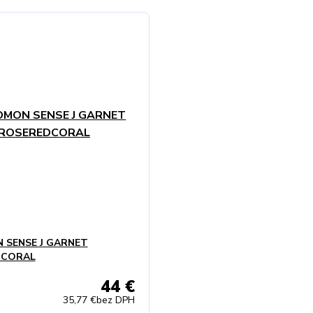
 SENSE J GARNET
DCORAL
44 €
35,77 €
bez DPH