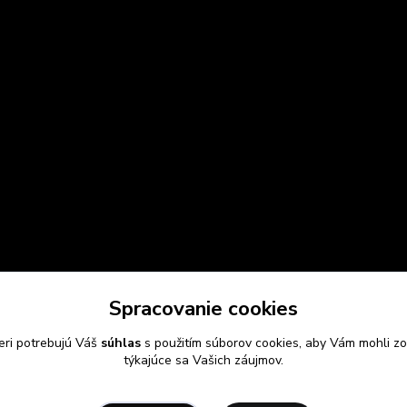
Spracovanie cookies
eri potrebujú Váš
súhlas
s použitím súborov cookies, aby Vám mohli zo
týkajúce sa Vašich záujmov.