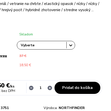
iál / vetranie na chrbte / elastický opasok / nízky / nízky /
 hrejivý pocit / hybridné zhotovenie / stredne vysoký ...
Skladom
avou
37 €
18,50 €
50 €
/
ks
Pridať do košíka
€
bez DPH
3751
Výrobca:
NORTHFINDER