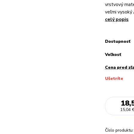
vrstvový mater
veľmi vysoký /
celý popis
Dostupnosť
Veľkosť
Cena pred zľ
Ušetríte
18,
15,04 
Číslo produktu: