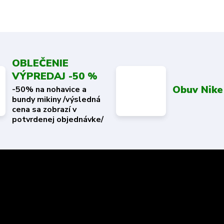
OBLEČENIE
VÝPREDAJ -50 %
Obuv Nike
-50% na nohavice a
bundy mikiny /výsledná
cena sa zobrazí v
potvrdenej objednávke/