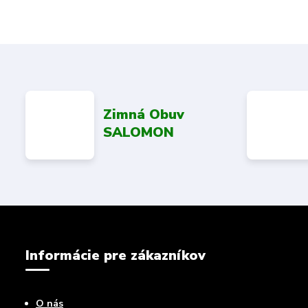
Zimná Obuv
SALOMON
Informácie pre zákazníkov
O nás