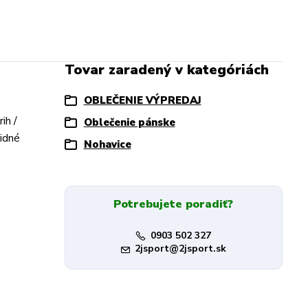
Tovar zaradený v kategóriách
OBLEČENIE VÝPREDAJ
ih /
Oblečenie pánske
ridné
Nohavice
Potrebujete poradiť?
0903 502 327
2jsport@2jsport.sk