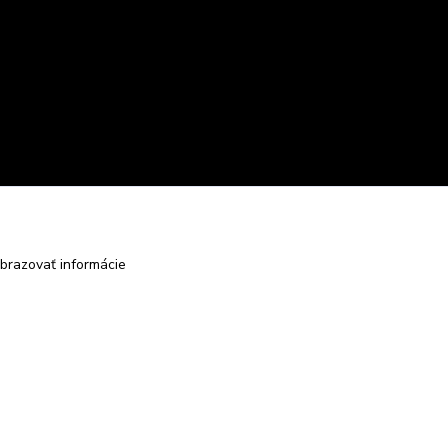
brazovať informácie
Vytvorené na
Eshop-rychlo.sk