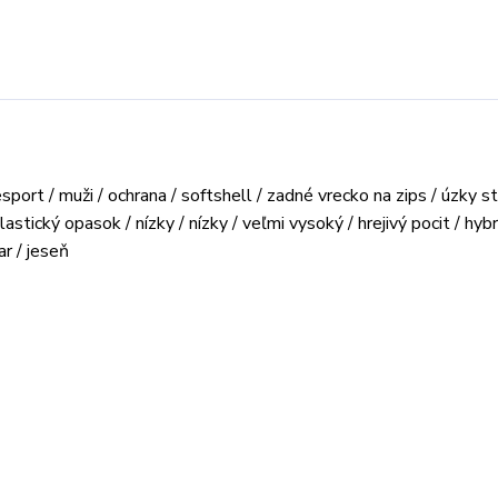
esport / muži / ochrana / softshell / zadné vrecko na zips / úzky str
astický opasok / nízky / nízky / veľmi vysoký / hrejivý pocit / hyb
r / jeseň