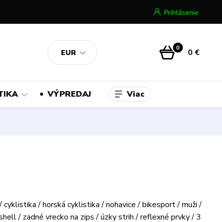
Prihlásenie
0
0 €
EUR
Viac
TIKA
VÝPREDAJ
 cyklistika / horská cyklistika / nohavice / bikesport / muži /
shell / zadné vrecko na zips / úzky strih / reflexné prvky / 3