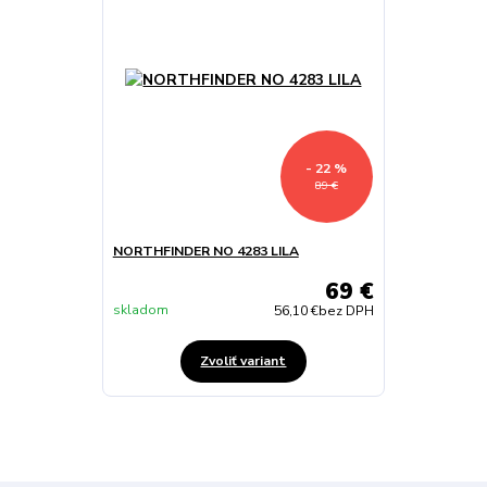
- 22 %
89 €
NORTHFINDER NO 4283 LILA
69 €
skladom
56,10 €
bez DPH
Zvoliť variant