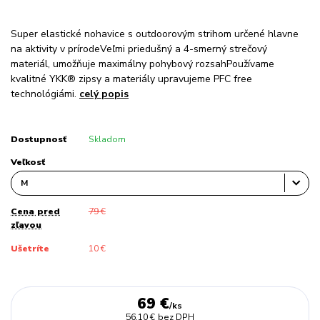
Super elastické nohavice s outdoorovým strihom určené hlavne
na aktivity v prírodeVeľmi priedušný a 4-smerný strečový
materiál, umožňuje maximálny pohybový rozsahPoužívame
kvalitné YKK® zipsy a materiály upravujeme PFC free
technológiámi.
celý popis
Dostupnosť
Skladom
Veľkosť
Cena pred
79 €
zľavou
Ušetríte
10 €
69 €
/
ks
56,10 €
bez DPH