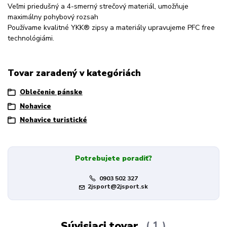
Veľmi priedušný a 4-smerný strečový materiál, umožňuje
maximálny pohybový rozsah
Používame kvalitné YKK® zipsy a materiály upravujeme PFC free
technológiámi.
Tovar zaradený v kategóriách
Oblečenie pánske
Nohavice
Nohavice turistické
Potrebujete poradiť?
0903 502 327
2jsport@2jsport.sk
Súvisiaci tovar
1