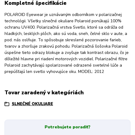
Kompletné špecifikácie
POLAROID Eyewear je uznávaným odborníkom v polarizačnej
technológii. Všetky slnečné okuliare Polaroid ponúkajú 100%
ochranu UV400. Polarizačná vrstva Svetlo, ktoré sa odráža od
hladkých, lesklých plôch, ako sú voda, sneh, čelné sklo v aute, a
pod. nás oslňuje. To spôsobuje skreslené pozorovanie farieb,
tvarov a zhoršuje zrakovú pohodu. Polarizačná šošovka Polaroid
úspešne tieto odrazy blokuje a zvyšuje tak kontrast obrazu, čo je
dôležité hlavne pri riadení motorových vozidiel. Polarizačné filtre
Polaroid zachytávajú spolarizované odrazené svetelné lúče a
prepúšťajú len svetlo vyhovujúce oku. MODEL: 2012
Tovar zaradený v kategóriách
SLNEČNÉ OKULIARE
Potrebujete poradiť?