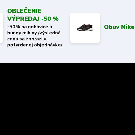
OBLEČENIE
VÝPREDAJ -50 %
Obuv Nike
-50% na nohavice a
bundy mikiny /výsledná
cena sa zobrazí v
potvrdenej objednávke/