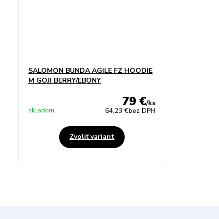
SALOMON BUNDA AGILE FZ HOODIE
M GOJI BERRY/EBONY
79 €
/
ks
skladom
64,23 €
bez DPH
Zvoliť variant