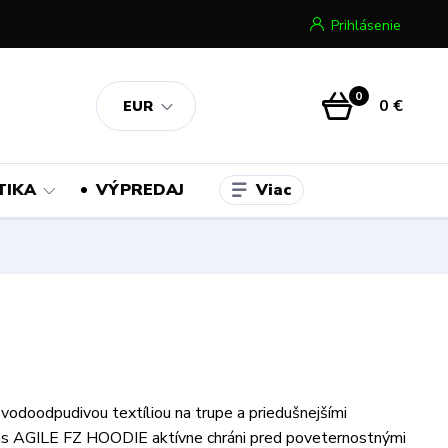
Prihlásenie
0
0 €
EUR
Viac
TIKA
VÝPREDAJ
vodoodpudivou textíliou na trupe a priedušnejšími
ás AGILE FZ HOODIE aktívne chráni pred poveternostnými