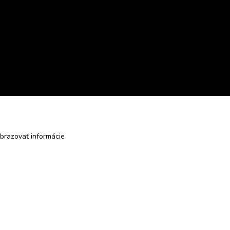
brazovať informácie
Vytvorené na
Eshop-rychlo.sk