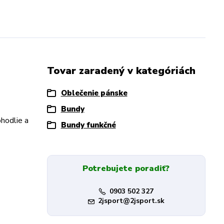
Tovar zaradený v kategóriách
Oblečenie pánske
Bundy
ohodlie a
Bundy funkčné
Potrebujete poradiť?
0903 502 327
2jsport@2jsport.sk