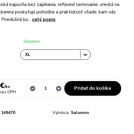
tická kapucňa bez zapínania, reflexné lemovanie, vrecká na
 tkanina poskytujú pohodlie a praktickosť všade, kam vás
 Priedušná bu...
celý popis
Skladom
 €
/
ks
Pridať do košíka
bez DPH
149470
Výrobca:
Salomon