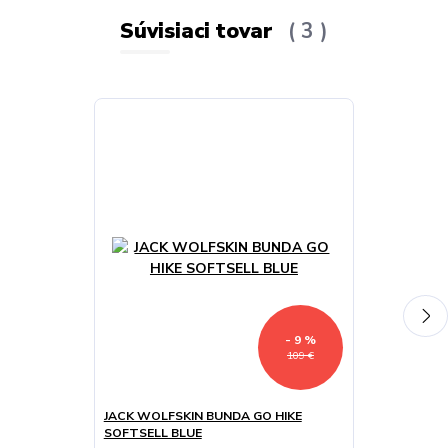
Súvisiaci tovar
3
Doprava ZADA
- 9 %
109 €
JACK WOLFSKIN BUNDA GO HIKE
SALOMON BUN
SOFTSELL BLUE
M NAUTICAL 