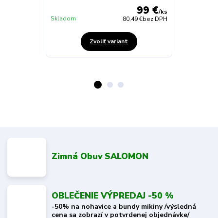
99 €
/
ks
Skladom
Skladom
80,49 €
bez DPH
Zvoliť variant
Zimná Obuv SALOMON
OBLEČENIE VÝPREDAJ -50 %
-50% na nohavice a bundy mikiny /výsledná
cena sa zobrazí v potvrdenej objednávke/