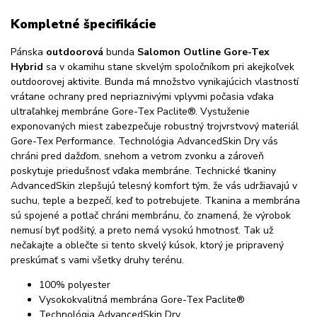
Kompletné špecifikácie
Pánska
outdoorová
bunda
Salomon Outline Gore-Tex
Hybrid
sa v okamihu stane skvelým spoločníkom pri akejkoľvek
outdoorovej aktivite. Bunda má množstvo vynikajúcich vlastností
vrátane ochrany pred nepriaznivými vplyvmi počasia vďaka
ultraľahkej membráne Gore-Tex Paclite®. Vystuženie
exponovaných miest zabezpečuje robustný trojvrstvový materiál
Gore-Tex Performance. Technológia AdvancedSkin Dry vás
chráni pred dažďom, snehom a vetrom zvonku a zároveň
poskytuje priedušnosť vďaka membráne. Technické tkaniny
AdvancedSkin zlepšujú telesný komfort tým, že vás udržiavajú v
suchu, teple a bezpečí, keď to potrebujete. Tkanina a membrána
sú spojené a potlač chráni membránu, čo znamená, že výrobok
nemusí byť podšitý, a preto nemá vysokú hmotnosť. Tak už
nečakajte a oblečte si tento skvelý kúsok, ktorý je pripravený
preskúmať s vami všetky druhy terénu.
100% polyester
Vysokokvalitná membrána Gore-Tex Paclite®
Technológia AdvancedSkin Dry