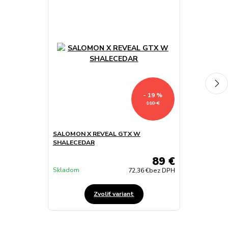
- 19 %
110 €
SALOMON X REVEAL GTX W
DEUTER RUKSA
SHALECEDAR
89 €
Skladom
Skladom
72,36 €
bez DPH
Zvoliť variant