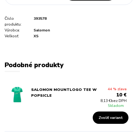
Číslo
393578
produktu:
Výrobca:
Salomon
Veľkosť:
XS
Podobné produkty
44 % zľava
SALOMON MOUNTLOGO TEE W
10 €
POPSICLE
8,13 €
bez DPH
Skladom
Zvoliť variant