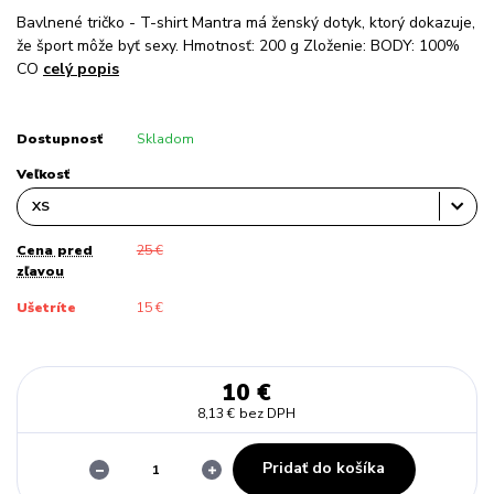
Bavlnené tričko - T-shirt Mantra má ženský dotyk, ktorý dokazuje,
že šport môže byť sexy. Hmotnosť: 200 g Zloženie: BODY: 100%
CO
celý popis
Dostupnosť
Skladom
Veľkosť
Cena pred
25 €
zľavou
Ušetríte
15 €
10 €
8,13 €
bez DPH
Pridať do košíka