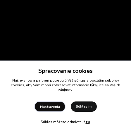
Spracovanie cookies
Náš e-shop a partneri potrebujú Váš
súhlas
s použitím súborov
cookies, aby Vám mohli zobrazovať informácie týkajúce sa Vašich
záujmov.
Súhlasím
Nastavenia
Súhlas môžete odmietnuť
tu
.
Vytvorené na
Eshop-rychlo.sk