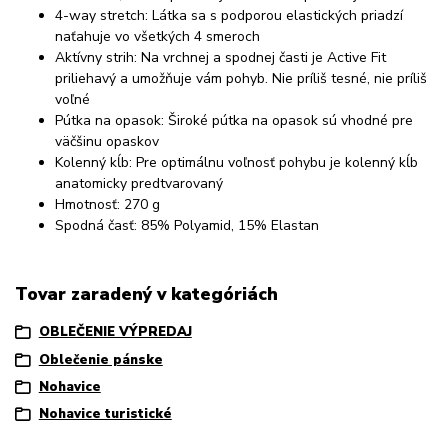
4-way stretch: Látka sa s podporou elastických priadzí
naťahuje vo všetkých 4 smeroch
Aktívny strih: Na vrchnej a spodnej časti je Active Fit
priliehavý a umožňuje vám pohyb. Nie príliš tesné, nie príliš
voľné
Pútka na opasok:
Široké pútka na opasok sú vhodné pre
väčšinu opaskov
Kolenný kĺb:
Pre optimálnu voľnosť pohybu je kolenný kĺb
anatomicky predtvarovaný
Hmotnosť: 270 g
Spodná časť: 85% Polyamid, 15% Elastan
Tovar zaradený v kategóriách
OBLEČENIE VÝPREDAJ
Oblečenie pánske
Nohavice
Nohavice turistické