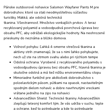
Pánske outdoorové nohavice Salomon Wayfarer Pants M pre
dobrodruhov, ktoré sa stali neodmysliteľnou súčasťou
turistiky.
Mäkká, ale odolná technická
tkanina.
Všestrannosť.
Množstvo vonkajších prvkov.
A teraz
recyklovaný polyamid a vodoodpudivá povrchová úprava bez
obsahu PFC, aby odrážali ekologickejšie hodnoty.
Na neohrozené
prieskumy do neznáma a blízko domova.
Voľnosť pohybu: Ľahká 4-smerne strečová tkanina a
aktívny strih znamenajú, že sa s nimi ľahko pohybujete,
nech už ste na strmom svahu alebo pri rýchlom tempe
Odolná ochrana: Vyrobené z recyklovaného polyamidu s
vodoodpudivou úpravou bez obsahu PFC, hlavná tkanina je
skutočne odolná a má tiež nižšiu environmentálnu stopu
Mimoriadne funkčné pre akékoľvek dobrodružstvo s
poloelastickým pásom, pútkami na opasok, nastaviteľným
spodným dielom nohavíc a dobre navrhnutými vreckami
vrátane jedného na zips na nohavici
AdvancedSkin Shield: Technické tkaniny AdvancedSkin
zlepšujú telesný komfort tým, že vás udržia v suchu, teple
a ochrane, keď to potrebujete a kde to potrebujete