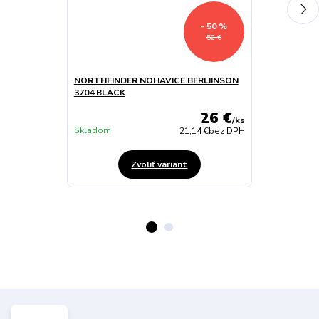
- 50 %
52 €
NORTHFINDER NOHAVICE BERLIINSON
SALOMON WA
3704 BLACK
PANT M GRE
26 €
/
ks
Skladom
skladom
21,14 €
bez DPH
Zvoliť variant