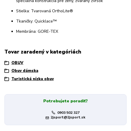
špeciálna konštrukcia pre ženy, zváraný zvršok
Stielka: Tvarovaná OrthoLite®
Tkaničky: Quicklace™
Membrána: GORE-TEX
Tovar zaradený v kategóriách
OBUV
Obuv dámska
Turistická nízka obuv
Potrebujete poradiť?
0903 502 327
2jsport@2jsport.sk