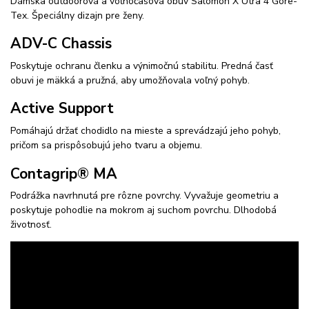
Dámska outdoorová a voľnočasová obuv Salomon X Utra 4 Gore-
Tex. Špeciálny dizajn pre ženy.
ADV-C Chassis
Poskytuje ochranu členku a výnimočnú stabilitu. Predná časť
obuvi je mäkká a pružná, aby umožňovala voľný pohyb.
Active Support
Pomáhajú držať chodidlo na mieste a sprevádzajú jeho pohyb,
pričom sa prispôsobujú jeho tvaru a objemu.
Contagrip® MA
Podrážka navrhnutá pre rôzne povrchy. Vyvažuje geometriu a
poskytuje pohodlie na mokrom aj suchom povrchu. Dlhodobá
životnosť.