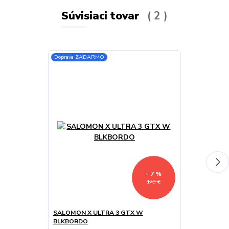
Súvisiaci tovar
2
Doprava ZADARMO
- 7 %
149 €
SALOMON X ULTRA 3 GTX W
MEINDL TARV
BLKBORDO