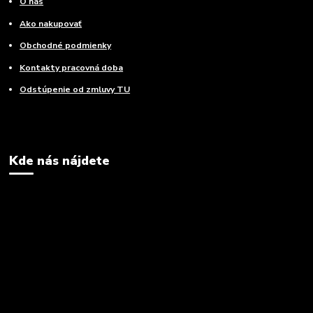
O nás
Ako nakupovať
Obchodné podmienky
Kontakty pracovná doba
Odstúpenie od zmluvy TU
Kde nás nájdete