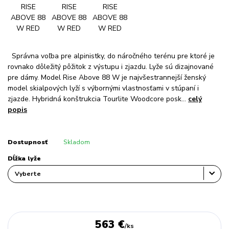
Správna voľba pre alpinistky, do náročného terénu pre ktoré je
rovnako dôležitý pôžitok z výstupu i zjazdu. Lyže sú dizajnované
pre dámy. Model Rise Above 88 W je najvšestrannejší ženský
model skialpových lyží s výbornými vlastnosťami v stúpaní i
zjazde. Hybridná konštrukcia Tourlite Woodcore posk...
celý
popis
Dostupnosť
Skladom
Dĺžka lyže
563 €
/
ks