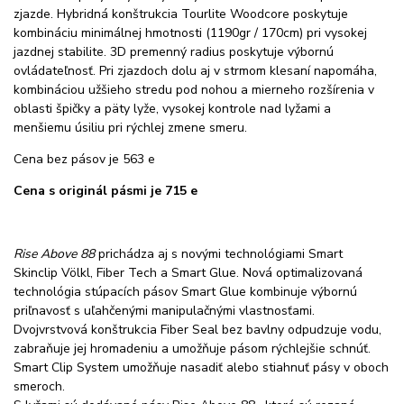
zjazde. Hybridná konštrukcia Tourlite Woodcore poskytuje
kombináciu minimálnej hmotnosti (1190gr / 170cm) pri vysokej
jazdnej stabilite. 3D premenný radius poskytuje výbornú
ovládateľnosť. Pri zjazdoch dolu aj v strmom klesaní napomáha,
kombináciou užšieho stredu pod nohou a mierneho rozšírenia v
oblasti špičky a päty lyže, vysokej kontrole nad lyžami a
menšiemu úsiliu pri rýchlej zmene smeru.
Cena bez pásov je 563 e
Cena s originál pásmi je 715 e
Rise Above 88
prichádza aj s novými technológiami Smart
Skinclip Völkl, Fiber Tech a Smart Glue. Nová optimalizovaná
technológia stúpacích pásov Smart Glue kombinuje výbornú
priľnavosť s uľahčenými manipulačnými vlastnosťami.
Dvojvrstvová konštrukcia Fiber Seal bez bavlny odpudzuje vodu,
zabraňuje jej hromadeniu a umožňuje pásom rýchlejšie schnúť.
Smart Clip System umožňuje nasadiť alebo stiahnuť pásy v oboch
smeroch.