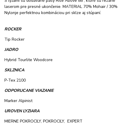
S lyžami sú dodávané pásy Rise Above 88 , ktoré sú rezané
laserom pre presné ukončenie. MATERIAL 70% Mohair / 30%
Nylonje perfektnou kombináciou pri sklze aj stúpaní.
ROCKER
Tip Rocker
JADRO
Hybrid Tourlite Woodcore
SKLZNICA
P-Tex 2100
ODPORUCANE VIAZANIE
Marker Alpinist
UROVEN LYZIARA
MIERNE POKROCILY, POKROCILY, EXPERT