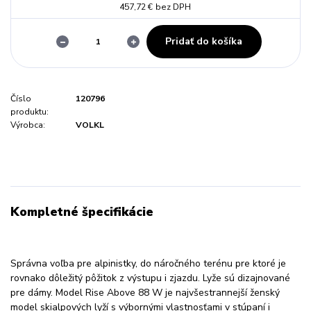
457,72 €
bez DPH
Pridať do košíka
Číslo
120796
produktu:
Výrobca:
VOLKL
Kompletné špecifikácie
Správna voľba pre alpinistky, do náročného terénu pre ktoré je
rovnako dôležitý pôžitok z výstupu i zjazdu. Lyže sú dizajnované
pre dámy. Model Rise Above 88 W je najvšestrannejší ženský
model skialpových lyží s výbornými vlastnosťami v stúpaní i