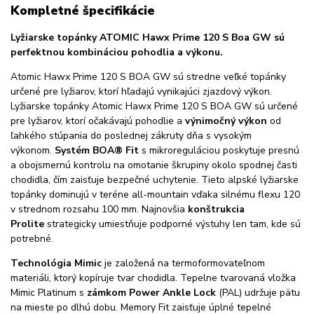
Kompletné špecifikácie
Lyžiarske topánky ATOMIC Hawx Prime 120 S Boa GW sú
perfektnou kombináciou pohodlia a výkonu.
Atomic Hawx Prime 120 S BOA GW sú stredne veľké topánky
určené pre lyžiarov, ktorí hľadajú vynikajúci zjazdový výkon.
Lyžiarske topánky Atomic Hawx Prime 120 S BOA GW sú určené
pre lyžiarov, ktorí očakávajú pohodlie a
výnimočný výkon
od
ľahkého stúpania do poslednej zákruty dňa s vysokým
výkonom.
Systém BOA® Fit
s mikroreguláciou poskytuje presnú
a obojsmernú kontrolu na omotanie škrupiny okolo spodnej časti
chodidla, čím zaisťuje bezpečné uchytenie. Tieto alpské lyžiarske
topánky dominujú v teréne all-mountain vďaka silnému flexu 120
v strednom rozsahu 100 mm. Najnovšia
konštrukcia
Prolite
strategicky umiestňuje podporné výstuhy len tam, kde sú
potrebné.
Technológia Mimic
je založená na termoformovateľnom
materiáli, ktorý kopíruje tvar chodidla. Tepelne tvarovaná vložka
Mimic Platinum s
zámkom Power Ankle Lock
(PAL) udržuje pätu
na mieste po dlhú dobu. Memory Fit zaisťuje úplné tepelné