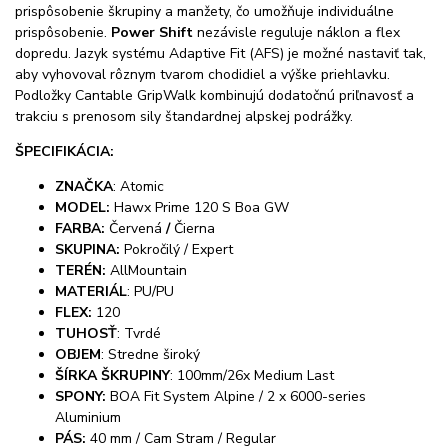
prispôsobenie škrupiny a manžety, čo umožňuje individuálne
prispôsobenie.
Power Shift
nezávisle reguluje náklon a flex
dopredu. Jazyk systému Adaptive Fit (AFS) je možné nastaviť tak,
aby vyhovoval rôznym tvarom chodidiel a výške priehlavku.
Podložky Cantable GripWalk kombinujú dodatočnú priľnavosť a
trakciu s prenosom sily štandardnej alpskej podrážky.
ŠPECIFIKÁCIA:
ZNAČKA
: Atomic
MODEL:
Hawx Prime 120 S Boa GW
FARBA:
Červená
/
Čierna
SKUPINA:
Pokročilý / Expert
TERÉN:
AllMountain
MATERIÁL
: PU/PU
FLEX:
120
TUHOSŤ
: Tvrdé
OBJEM
: Stredne široký
ŠÍRKA ŠKRUPINY
: 100mm/26x Medium Last
SPONY:
BOA Fit System Alpine / 2 x 6000-series
Aluminium
PÁS:
40 mm / Cam Stram / Regular