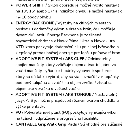
POWER SHIFT
/ Sklon dopredu je možné rýchlo nastaviť
na 13°, 15° alebo 17° a indikátor ohybu je možné nastaviť o
+/- 10 bodov ohybu.
ENERGY BACKBONE
/ Výstuhy na citlivých miestach
poskytujú dodatočný výkon a držanie hrán, čo umožňuje
dynamickú jazdu. Energy Backbone je zosilnená
asymetrická chrbtica v Hawx Prime, Ultra a Hawx Ultra
XTD, ktorá poskytuje dodatočnú silu pri silnej lyžovačke a
zlepšený prenos bočnej energie pre lepšiu priľnavosť hrán.
ADOPTIVE FIT SYSTEM / AFS CUFF
/ Odnímateľný
spojler manžety, ktorý zväčšuje objem a tvar tulipánu vo
vnútri manžety. Lyžiarske topánky vybavené spoilerom,
ktorý sa dá ľahko vybrať, aby sa viac označil tvar topánky
podobný tulipánu a zväčšil sa objem zvršku / získal sa
objem ako v zvršku o veľkosť väčšiu.
ADOPTIVE FIT SYSTEM / AFS TONGUE /
Nastaviteľný
jazyk AFS je možné prispôsobiť rôznym tvarom chodidla a
výške priehlavku.
PU
/ Polyuretánový plast (PU) poskytuje vynikajúci výkon
na lyžiach, odpruženie a progresívnu flexibilitu.
CANTABLE GripWalk Grip Pads
/ Sú vhodné pre súčasné