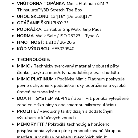
VNÚTORNÁ TOPÁNKA
: Mimic Platinum /3M™
Thinsulate™/3D Stretch Toe Box
UHOL SKLONU
: 13°|15° (Default)|17°
OTÁČANIE ŠKRUPINY
: 3°
PODRÁŽKA
: Cantable GripWalk, Grip Pads
NORMA
: Walk Sale / ISO 23223 - Type A
HMOTNOSŤ
: 1,910 / 26-26.5
KÓD VÝROBCU
: AE5029940
TECHNOLÓGIE:
MIMIC
/ Technicky tvarovaný materiál v oblasti päty,
členku, jazyka a manžety napodobňuje tvar chodidla.
MIMIC PLATINUM
/ Podšívka Mimic Platinum poskytuje
pevné uchytenie k podstielke ruky, odpruženie a vysokú
úroveň personalizácie.
BOA FIT SYSTEM ALPINE
/ Boa H+i1 ponúka vylepšené
zabalenie škrupiny s obojsmernou mikroreguláciou.
PROLITE
/ Revolučný ľahký dizajn s dodatočnými
výstuhami v kľúčových zónach.
MEMORY FIT
/ Pokročilá technológia horúceho
prispôsobenia vytvára plne personalizovanú škrupinu,
manžetu a vložku v priebehu niekoľkých minút.