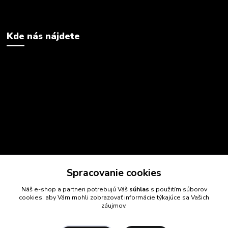
Kde nás nájdete
Spracovanie cookies
Náš e-shop a partneri potrebujú Váš
súhlas
s použitím súborov
cookies, aby Vám mohli zobrazovať informácie týkajúce sa Vašich
záujmov.