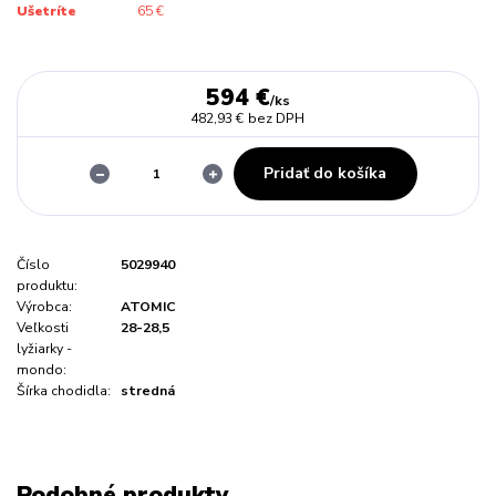
Ušetríte
65 €
594 €
/
ks
482,93 €
bez DPH
Pridať do košíka
Číslo
5029940
produktu:
Výrobca:
ATOMIC
Veľkosti
28-28,5
lyžiarky -
mondo:
Šírka chodidla:
stredná
Podobné produkty