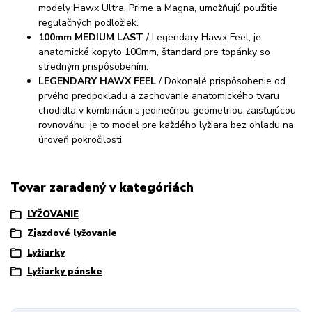
modely Hawx Ultra, Prime a Magna, umožňujú použitie
regulačných podložiek.
100mm MEDIUM LAST
/ Legendary Hawx Feel, je
anatomické kopyto 100mm, štandard pre topánky so
stredným prispôsobením.
LEGENDARY HAWX FEEL
/ Dokonalé prispôsobenie od
prvého predpokladu a zachovanie anatomického tvaru
chodidla v kombinácii s jedinečnou geometriou zaisťujúcou
rovnováhu: je to model pre každého lyžiara bez ohľadu na
úroveň pokročilosti
Tovar zaradený v kategóriách
LYŽOVANIE
Zjazdové lyžovanie
Lyžiarky
Lyžiarky pánske