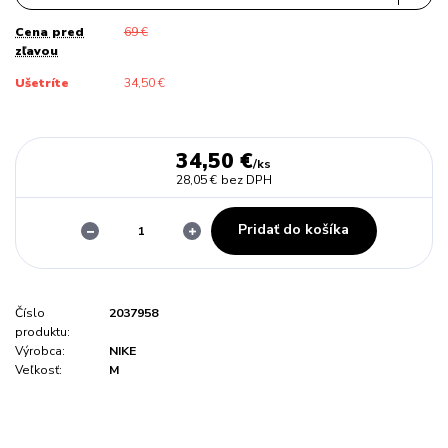
Cena pred
69 €
zľavou
Ušetríte
34,50 €
34,50 €
/
ks
28,05 €
bez DPH
Pridať do košíka
Číslo
2037958
produktu:
Výrobca:
NIKE
Veľkosť:
M