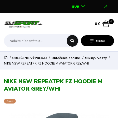
EUR
0
0 €
Menu
OBLEČENIE VÝPREDAJ
Oblečenie pánske
Mikiny / Vesty
NIKE NSW REPEATPK FZ HOODIE M AVIATOR GREY/WHI
NIKE NSW REPEATPK FZ HOODIE M
AVIATOR GREY/WHI
Akcia