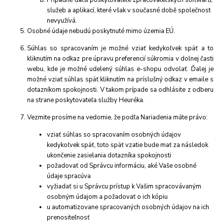
služeb a aplikací, které však v současné době společnost
nevyužívá.
Osobné údaje nebudú poskytnuté mimo územia EÚ.
Súhlas so spracovaním je možné vziať kedykoľvek späť a to
kliknutím na odkaz pre úpravu preferencií súkromia v dolnej časti
webu, kde je možné udelený súhlas e-shopu odvolať. Ďalej je
možné vziať súhlas späť kliknutím na príslušný odkaz v emaile s
dotazníkom spokojnosti. V takom prípade sa odhlásite z odberu
na strane poskytovateľa služby Heuréka.
Vezmite prosíme na vedomie, že podľa Nariadenia máte právo:
vziať súhlas so spracovaním osobných údajov
kedykoľvek späť, toto späť vzatie bude mať za následok
ukončenie zasielania dotazníka spokojnosti
požadovať od Správcu informáciu, aké Vaše osobné
údaje spracúva
vyžiadať si u Správcu prístup k Vašim spracovávaným
osobným údajom a požadovať o ich kópiu
u automatizovane spracovaných osobných údajov na ich
prenositeľnosť