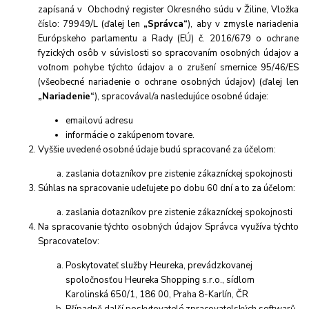
zapísaná v Obchodný register Okresného súdu v Žiline, Vložka
číslo: 79949/L (ďalej len
„Správca“
), aby v zmysle nariadenia
Európskeho parlamentu a Rady (EÚ) č. 2016/679 o ochrane
fyzických osôb v súvislosti so spracovaním osobných údajov a
voľnom pohybe týchto údajov a o zrušení smernice 95/46/ES
(všeobecné nariadenie o ochrane osobných údajov) (ďalej len
„Nariadenie“
), spracovával/a nasledujúce osobné údaje:
emailovú adresu
informácie o zakúpenom tovare.
Vyššie uvedené osobné údaje budú spracované za účelom:
zaslania dotazníkov pre zistenie zákazníckej spokojnosti
Súhlas na spracovanie udeľujete po dobu 60 dní a to za účelom:
zaslania dotazníkov pre zistenie zákazníckej spokojnosti
Na spracovanie týchto osobných údajov Správca využíva týchto
Spracovateľov:
Poskytovateľ služby Heureka, prevádzkovanej
spoločnosťou Heureka Shopping s.r.o., sídlom
Karolinská 650/1, 186 00, Praha 8-Karlín, ČR
Případně další poskytovatelé zpracovatelských softwarů,