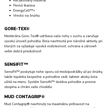
Recyklovaný materiál
Pevná tkanina
EnergyCell™+
Vrecko na šnúrky
GORE-TEX®
Membrána Gore-Tex® udržiava vaše nohy v suchu a zaručuje
vysokú úroveň pohodlia. Bola navrhnutá pre náročné aktivity, pri
ktorých sa vyžaduje vysoká vodotesnosť, ochrana a zároveň
veľmi dobrá priedušnosť.
SENSIFIT™
SensiFit™ poskytuje nohe oporu od medzipodrážky až po šnúrky,
takže topánka bezpečne a pohodlne sedí, takmer akoby bola
ušitá na mieru. Systém Sensifit™ dodáva pohodlie a presne
obopína a chráni vaše chodidlo.
MUD CONTAGRIP®
Mud Contagrip® navrhnutý na maximálnu priľnavosť na