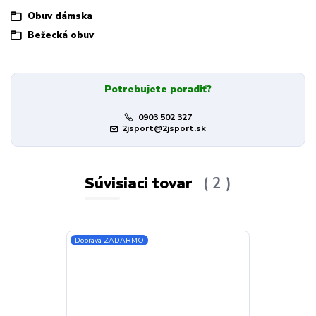
Obuv dámska
Bežecká obuv
Potrebujete poradiť?
0903 502 327
2jsport@2jsport.sk
Súvisiaci tovar
2
Doprava ZADARMO
Doprava ZADA