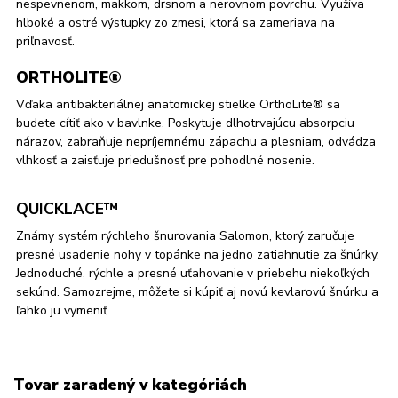
nespevnenom, mäkkom, drsnom a nerovnom povrchu. Využíva
hlboké a ostré výstupky zo zmesi, ktorá sa zameriava na
priľnavosť.
ORTHOLITE®
Vďaka antibakteriálnej anatomickej stielke OrthoLite® sa
budete cítiť ako v bavlnke. Poskytuje dlhotrvajúcu absorpciu
nárazov, zabraňuje nepríjemnému zápachu a plesniam, odvádza
vlhkosť a zaisťuje priedušnosť pre pohodlné nosenie.
QUICKLACE™
Známy systém rýchleho šnurovania Salomon, ktorý zaručuje
presné usadenie nohy v topánke na jedno zatiahnutie za šnúrky.
Jednoduché, rýchle a presné uťahovanie v priebehu niekoľkých
sekúnd. Samozrejme, môžete si kúpiť aj novú kevlarovú šnúrku a
ľahko ju vymeniť.
Tovar zaradený v kategóriách