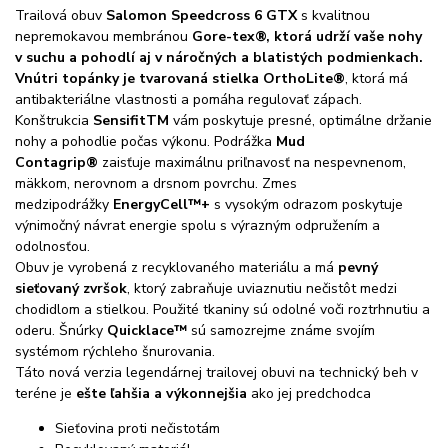
Trailová obuv
Salomon Speedcross 6 GTX
s kvalitnou
nepremokavou membránou
Gore-tex®
, ktorá udrží vaše nohy
v suchu a pohodlí aj v náročných a blatistých podmienkach.
Vnútri topánky je tvarovaná stielka
OrthoLite®
, ktorá má
antibakteriálne vlastnosti a pomáha regulovať zápach.
Konštrukcia
SensifitTM
vám poskytuje presné, optimálne držanie
nohy a pohodlie počas výkonu. Podrážka
Mud
Contagrip®
zaisťuje maximálnu priľnavosť na nespevnenom,
mäkkom, nerovnom a drsnom povrchu. Zmes
medzipodrážky
EnergyCell™+
s vysokým odrazom poskytuje
výnimočný návrat energie spolu s výrazným odpružením a
odolnosťou.
Obuv je vyrobená z recyklovaného materiálu a má
pevný
sieťovaný zvršok
, ktorý zabraňuje uviaznutiu nečistôt medzi
chodidlom a stielkou. Použité tkaniny sú odolné voči roztrhnutiu a
oderu. Šnúrky
Quicklace™
sú samozrejme známe svojím
systémom rýchleho šnurovania.
Táto nová verzia legendárnej trailovej obuvi na technický beh v
teréne je
ešte ľahšia a výkonnejšia
ako jej predchodca
Sieťovina proti nečistotám