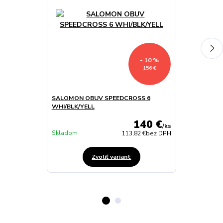
- 10 %
156 €
SALOMON OBUV SPEEDCROSS 6
SALOMON OB
WHI/BLK/YELL
BLUE
140 €
/
ks
Skladom
Skladom
113,82 €
bez DPH
Zvoliť variant