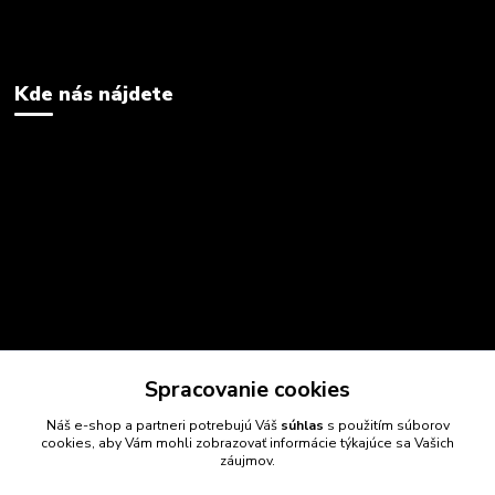
Kde nás nájdete
Spracovanie cookies
Náš e-shop a partneri potrebujú Váš
súhlas
s použitím súborov
cookies, aby Vám mohli zobrazovať informácie týkajúce sa Vašich
záujmov.