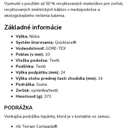
Vyvinuté s použitím až 50 % recyklovaných materiálov pre zvršok,
recyklovaných elektrických káblov v medzipodošve a
ekologickejšieho riešenia balenia.
Základné informácie
Výška:
Nízka
Systém šnurovania:
Quicklace®
Vodeodolnosť:
GORE-TEX
Pokles (v mm):
10
Vložka podošva:
Textil
Podšívka:
Textil
Výška podpätku (mm):
24
Výška stohu prednej časti chodidla (mm):
14
Podrážka:
Guma
Zvršok:
syntetika/textil
Hmotnosť (g):
372
PODRÁŽKA
Vonkajšia podrážka topánky, ktorá je v kontakte so zemou.
All Terrain Contagrip®