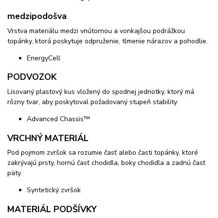
medzipodošva
Vrstva materiálu medzi vnútornou a vonkajšou podrážkou
topánky, ktorá poskytuje odpruženie, tlmenie nárazov a pohodlie.
EnergyCell
PODVOZOK
Lisovaný plastový kus vložený do spodnej jednotky, ktorý má
rôzny tvar, aby poskytoval požadovaný stupeň stability.
Advanced Chassis™
VRCHNÝ MATERIÁL
Pod pojmom zvršok sa rozumie časť alebo časti topánky, ktoré
zakrývajú prsty, hornú časť chodidla, boky chodidla a zadnú časť
päty.
Syntetický zvršok
MATERIÁL PODŠÍVKY