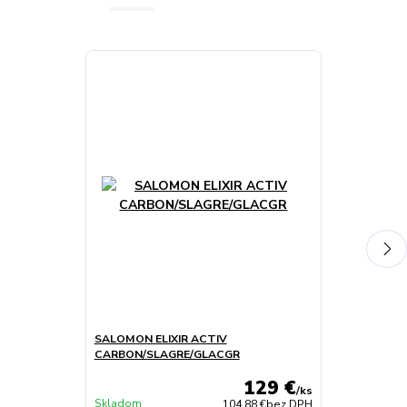
Doprava ZADA
SALOMON ELIXIR ACTIV
SALOMON OBU
CARBON/SLAGRE/GLACGR
MAGNET/BL
129 €
/
ks
Skladom
Skladom
104,88 €
bez DPH