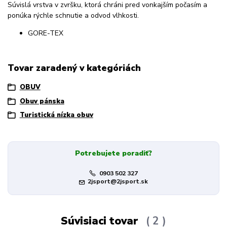
Súvislá vrstva v zvršku, ktorá chráni pred vonkajším počasím a
ponúka rýchle schnutie a odvod vlhkosti.
GORE-TEX
Tovar zaradený v kategóriách
OBUV
Obuv pánska
Turistická nízka obuv
Potrebujete poradiť?
0903 502 327
2jsport@2jsport.sk
Súvisiaci tovar
2